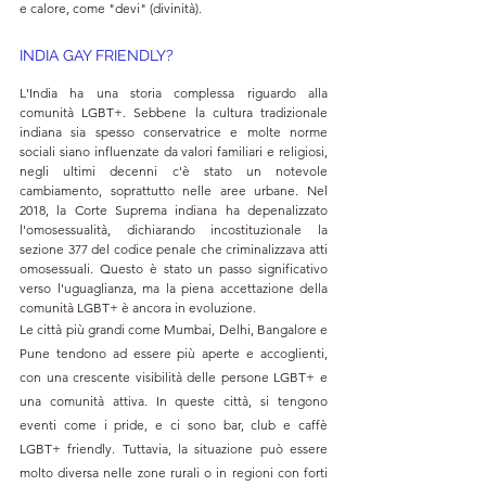
e calore, come "devi" (divinità).
INDIA GAY FRIENDLY?
L'India ha una storia complessa riguardo alla 
comunità LGBT+. Sebbene la cultura tradizionale 
indiana sia spesso conservatrice e molte norme 
sociali siano influenzate da valori familiari e religiosi, 
negli ultimi decenni c'è stato un notevole 
cambiamento, soprattutto nelle aree urbane. Nel 
2018, la Corte Suprema indiana ha depenalizzato 
l'omosessualità, dichiarando incostituzionale la 
sezione 377 del codice penale che criminalizzava atti 
omosessuali. Questo è stato un passo significativo 
verso l'uguaglianza, ma la piena accettazione della 
comunità LGBT+ è ancora in evoluzione.
Le città più grandi come Mumbai, Delhi, Bangalore e 
Pune tendono ad essere più aperte e accoglienti, 
con una crescente visibilità delle persone LGBT+ e 
una comunità attiva. In queste città, si tengono 
eventi come i pride, e ci sono bar, club e caffè 
LGBT+ friendly. Tuttavia, la situazione può essere 
molto diversa nelle zone rurali o in regioni con forti 