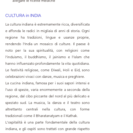
allegare le ricette mediche
CULTURA in INDIA
La cultura indiana è estremamente ricca, diversificata 
e affonda le radici in migliaia di anni di storia. Ogni 
regione ha tradizioni, lingue e usanze proprie, 
rendendo l'India un mosaico di culture. Il paese è 
noto per la sua spiritualità, con religioni come 
l'induismo, il buddhismo, il jainismo e l'islam che 
hanno influenzato profondamente la vita quotidiana. 
Le festività religiose, come Diwali, Holi e Eid, sono 
celebrazioni vivaci con danze, musica e preghiere.
La cucina indiana, famosa per i suoi sapori intensi e 
l'uso di spezie, varia enormemente a seconda della 
regione, dal cibo piccante del nord al più delicato e 
speziato sud. La musica, la danza e il teatro sono 
altrettanto centrali nella cultura, con forme 
tradizionali come il Bharatanatyam e il Kathak.
L'ospitalità è una parte fondamentale della cultura 
indiana, e gli ospiti sono trattati con grande rispetto 