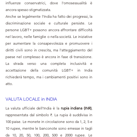
influenze conservatrici, dove l'omosessualità è 
ancora spesso stigmatizzata.
Anche se legalmente l'India ha fatto dei progressi, la 
discriminazione sociale e culturale persiste. Le 
persone LGBT+ possono ancora affrontare difficoltà 
nel lavoro, nelle famiglie o nella società. Le iniziative 
per aumentare la consapevolezza e promuovere i 
diritti civili sono in crescita, ma l'atteggiamento del 
paese nel complesso è ancora in fase di transizione. 
La strada verso una completa inclusività e 
accettazione della comunità LGBT+ in India 
richiederà tempo, ma i cambiamenti positivi sono in 
atto.
VALUTA LOCALE in INDIA
La valuta ufficiale dell'India è la 
rupia indiana (INR)
, 
rappresentata dal simbolo ₹. La rupia è suddivisa in 
100 paise. Le monete in circolazione sono da 1, 2, 5 e 
10 rupee, mentre le banconote sono emesse in tagli 
da 10, 20, 50, 100, 200, 500 e 2000 rupee. Le 