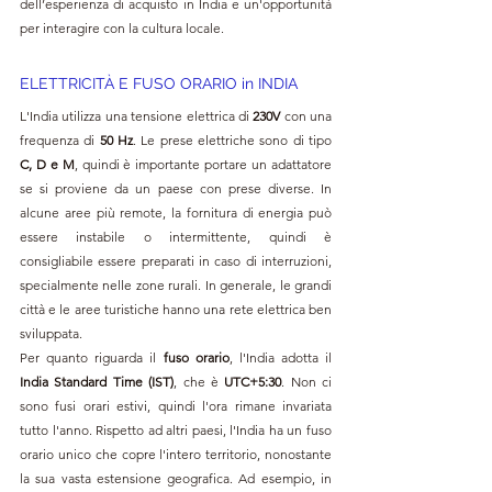
dell’esperienza di acquisto in India e un'opportunità 
per interagire con la cultura locale.
ELETTRICITÀ E FUSO ORARIO in INDIA
L'India utilizza una tensione elettrica di 
230V
 con una 
frequenza di 
50 Hz
. Le prese elettriche sono di tipo 
C, D e M
, quindi è importante portare un adattatore 
se si proviene da un paese con prese diverse. In 
alcune aree più remote, la fornitura di energia può 
essere instabile o intermittente, quindi è 
consigliabile essere preparati in caso di interruzioni, 
specialmente nelle zone rurali. In generale, le grandi 
città e le aree turistiche hanno una rete elettrica ben 
sviluppata.
Per quanto riguarda il 
fuso orario
, l'India adotta il 
India Standard Time (IST)
, che è 
UTC+5:30
. Non ci 
sono fusi orari estivi, quindi l'ora rimane invariata 
tutto l'anno. Rispetto ad altri paesi, l'India ha un fuso 
orario unico che copre l'intero territorio, nonostante 
la sua vasta estensione geografica. Ad esempio, in 