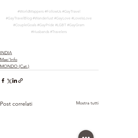
#WorldMappers
#FollowUs
#GayTravel
#GayTravelBlog
#Wanderlust
#GayLove
#LoveIsLove
#CoupleGoals
#GayPride
#LGBT
#GayGram
#Husbands
#Travelers
INDIA
Map'Info
MONDO (Cat.)
Mostra tutti
Post correlati