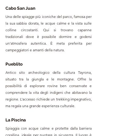
Cabo San Juan
Una delle spiagge più iconiche del parco, famosa per 
la sua sabbia dorata, le acque calme e la vista sulle 
colline circostanti. Qui si trovano capanne 
tradizionali dove è possibile dormire e godersi 
un’atmosfera autentica. È meta preferita per 
campeggiatori e amanti della natura.
Pueblito
Antico sito archeologico della cultura Tayrona, 
situato tra la giungla e le montagne. Offre la 
possibilità di esplorare rovine ben conservate e 
comprendere la vita degli indigeni che abitavano la 
regione. L’accesso richiede un trekking impegnativo, 
ma regala una grande esperienza culturale.
La Piscina
Spiaggia con acque calme e protette dalla barriera 
corallina, ideale per nuotare in sicurezza. Il luogo è 