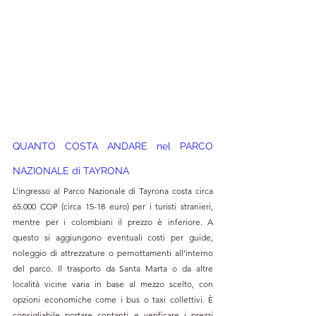
QUANTO COSTA ANDARE ne
l PARCO 
NAZIONALE di TAYRONA
L’ingresso al Parco Nazionale di Tayrona costa circa 
65.000 COP (circa 15-18 euro) per i turisti stranieri, 
mentre per i colombiani il prezzo è inferiore. A 
questo si aggiungono eventuali costi per guide, 
noleggio di attrezzature o pernottamenti all’interno 
del parco. Il trasporto da Santa Marta o da altre 
località vicine varia in base al mezzo scelto, con 
opzioni economiche come i bus o taxi collettivi. È 
consigliabile portare contanti e verificare i prezzi 