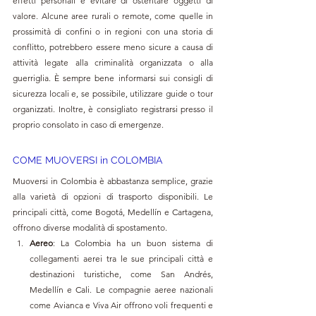
effetti personali e evitare di ostentare oggetti di 
valore. Alcune aree rurali o remote, come quelle in 
prossimità di confini o in regioni con una storia di 
conflitto, potrebbero essere meno sicure a causa di 
attività legate alla criminalità organizzata o alla 
guerriglia. È sempre bene informarsi sui consigli di 
sicurezza locali e, se possibile, utilizzare guide o tour 
organizzati. Inoltre, è consigliato registrarsi presso il 
proprio consolato in caso di emergenze.
COME MUOVERSI in COLOMBIA
Muoversi in Colombia è abbastanza semplice, grazie 
alla varietà di opzioni di trasporto disponibili. Le 
principali città, come Bogotá, Medellín e Cartagena, 
offrono diverse modalità di spostamento.
Aereo
: La Colombia ha un buon sistema di 
collegamenti aerei tra le sue principali città e 
destinazioni turistiche, come San Andrés, 
Medellín e Cali. Le compagnie aeree nazionali 
come Avianca e Viva Air offrono voli frequenti e 