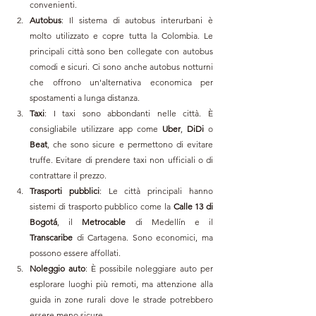
convenienti.
Autobus
: Il sistema di autobus interurbani è 
molto utilizzato e copre tutta la Colombia. Le 
principali città sono ben collegate con autobus 
comodi e sicuri. Ci sono anche autobus notturni 
che offrono un'alternativa economica per 
spostamenti a lunga distanza.
Taxi
: I taxi sono abbondanti nelle città. È 
consigliabile utilizzare app come 
Uber
, 
DiDi
 o 
Beat
, che sono sicure e permettono di evitare 
truffe. Evitare di prendere taxi non ufficiali o di 
contrattare il prezzo.
Trasporti pubblici
: Le città principali hanno 
sistemi di trasporto pubblico come la 
Calle 13 di 
Bogotá
, il 
Metrocable
 di Medellín e il 
Transcaribe
 di Cartagena. Sono economici, ma 
possono essere affollati.
Noleggio auto
: È possibile noleggiare auto per 
esplorare luoghi più remoti, ma attenzione alla 
guida in zone rurali dove le strade potrebbero 
essere meno sicure.