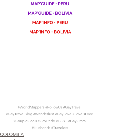
MAP'GUIDE • PERU
MAP'GUIDE • BOLIVIA
MAP'INFO • PERU
MAP'INFO • BOLIVIA
#WorldMappers
#FollowUs
#GayTravel
#GayTravelBlog
#Wanderlust
#GayLove
#LoveIsLove
#CoupleGoals
#GayPride
#LGBT
#GayGram
#Husbands
#Travelers
COLOMBIA