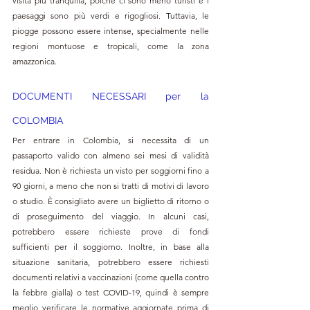
visita più tranquilla, poiché ci sono meno turisti e i 
paesaggi sono più verdi e rigogliosi. Tuttavia, le 
piogge possono essere intense, specialmente nelle 
regioni montuose e tropicali, come la zona 
amazzonica.
DOCUMENTI NECESSARI per la 
COLOMBIA
Per entrare in Colombia, si necessita di un 
passaporto valido con almeno sei mesi di validità 
residua. Non è richiesta un visto per soggiorni fino a 
90 giorni, a meno che non si tratti di motivi di lavoro 
o studio. È consigliato avere un biglietto di ritorno o 
di proseguimento del viaggio. In alcuni casi, 
potrebbero essere richieste prove di fondi 
sufficienti per il soggiorno. Inoltre, in base alla 
situazione sanitaria, potrebbero essere richiesti 
documenti relativi a vaccinazioni (come quella contro 
la febbre gialla) o test COVID-19, quindi è sempre 
meglio verificare le normative aggiornate prima di 