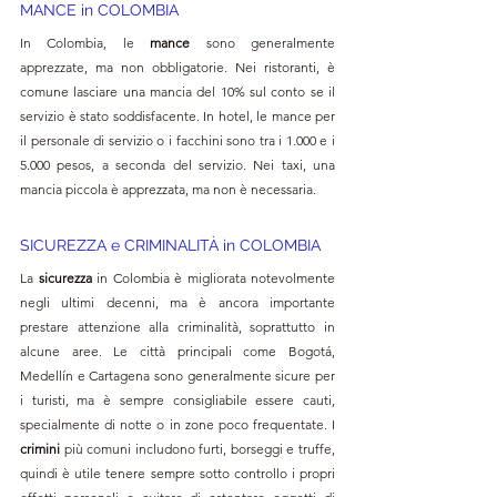
MANCE in 
COLOMBIA
In Colombia, le 
mance
 sono generalmente 
apprezzate, ma non obbligatorie. Nei ristoranti, è 
comune lasciare una mancia del 10% sul conto se il 
servizio è stato soddisfacente. In hotel, le mance per 
il personale di servizio o i facchini sono tra i 1.000 e i 
5.000 pesos, a seconda del servizio. Nei taxi, una 
mancia piccola è apprezzata, ma non è necessaria.
SICUREZZA e CRIMINALITÀ in COLOMBIA
La 
sicurezza 
in Colombia è migliorata notevolmente 
negli ultimi decenni, ma è ancora importante 
prestare attenzione alla criminalità, soprattutto in 
alcune aree. Le città principali come Bogotá, 
Medellín e Cartagena sono generalmente sicure per 
i turisti, ma è sempre consigliabile essere cauti, 
specialmente di notte o in zone poco frequentate. I 
crimini 
più comuni includono furti, borseggi e truffe, 
quindi è utile tenere sempre sotto controllo i propri 