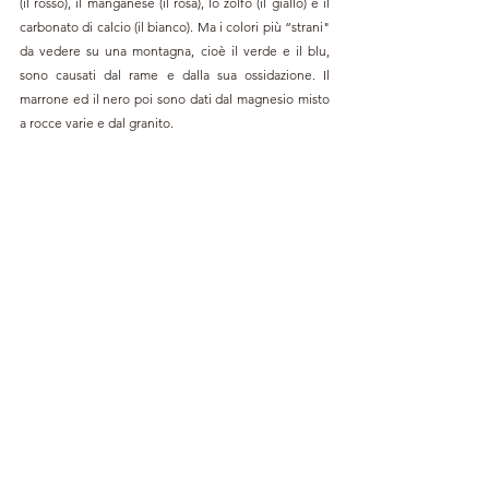
(il rosso), il manganese (il rosa), lo zolfo (il giallo) e il 
carbonato di calcio (il bianco). Ma i colori più “strani" 
da vedere su una montagna, cioè il verde e il blu, 
sono causati dal rame e dalla sua ossidazione. Il 
marrone ed il nero poi sono dati dal magnesio misto 
a rocce varie e dal granito.