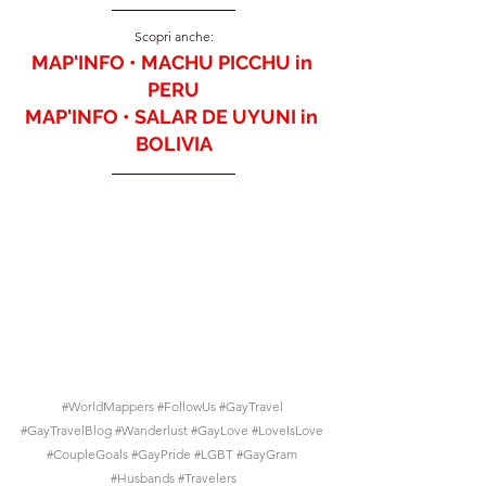
Scopri anche:
MAP'INFO • MACHU PICCHU in 
PERU
MAP'INFO • SALAR DE UYUNI in 
BOLIVIA
#WorldMappers
#FollowUs
#GayTravel
#GayTravelBlog
#Wanderlust
#GayLove
#LoveIsLove
#CoupleGoals
#GayPride
#LGBT
#GayGram
#Husbands
#Travelers