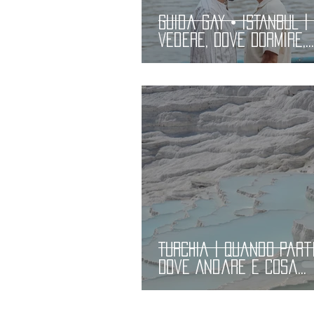
Guida Gay • ISTANBUL |
Vedere, Dove Dormire,
Migliori Locali Gay e
Ristoranti | Guida LGB
TURCHIA | Quando Parti
Dove Andare e Cosa
Portare? Informazioni
Pratiche