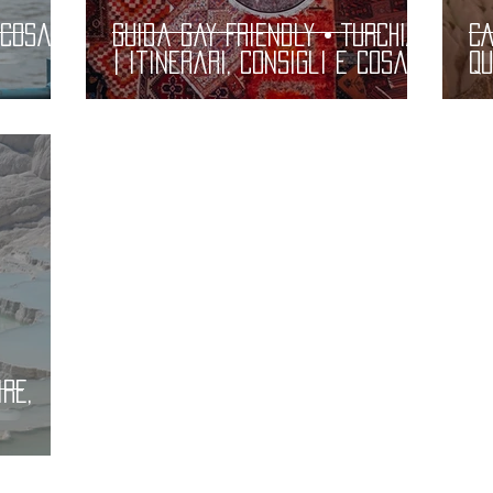
 Cosa
Guida Gay Friendly • TURCHIA
CA
| Itinerari, Consigli e Cosa
Qu
Vedere | Guida Pratica e
Co
T
Completa LGBT
In
re,