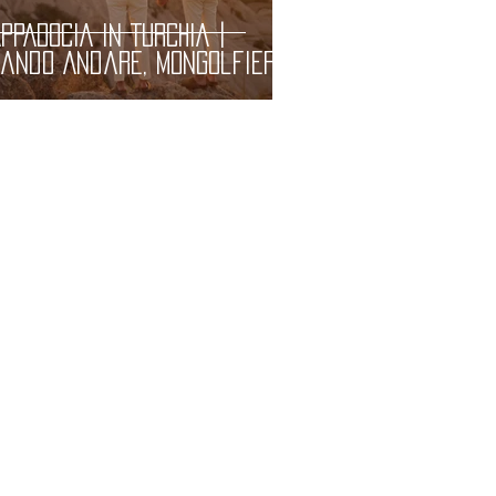
PPADOCIA in TURCHIA |
ando Andare, Mongolfiere,
sa Vedere e Itinerario.
formazioni Pratiche