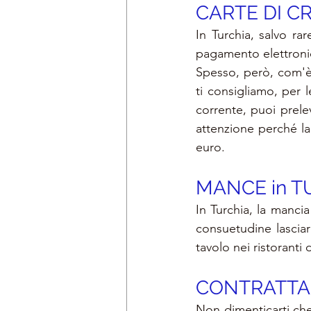
CARTE DI CR
In Turchia, salvo rar
pagamento elettronici
Spesso, però, com'è
ti consigliamo, per l
corrente, puoi prele
attenzione perché la 
euro.
MANCE in T
In Turchia, la manci
consuetudine lasciare
tavolo nei ristoranti 
CONTRATTAR
Non dimenticarti che