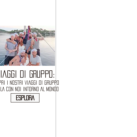
IAGGI DI GRUPPO:
RI I NOSTRI VIAGGI DI GRUPPO
OLA CON NOI INTORNO AL MONDO
ESPLORA