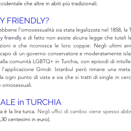
cidentale che altre in abiti più tradizionali.
Y FRIENDLY?
ebbene l'omosessualità sia stata legalizzata nel 1858, la 
 friendly
 e di fatto non esiste alcuna legge che tuteli 
zioni e che riconosca le loro coppie. Negli ultimi ann
 capo di un governo conservatore e moderatamente islam
lla comunità LGBTQ+ in Turchia, con episodi di intoller
 l'applicazione Grindr. Istanbul però rimane una meta 
gni punto di vista e sia che si tratti di single in cer
ie omosessuali.
ALE in TURCHIA
 è la lira turca. 
0,30 centesimi in euro).