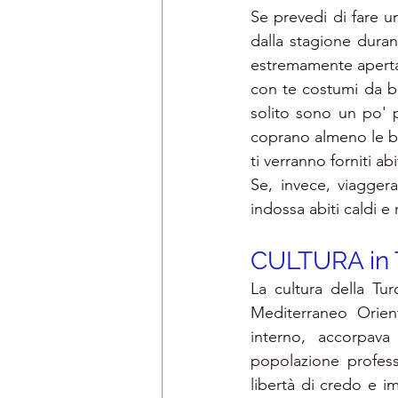
Se prevedi di fare u
dalla stagione duran
estremamente aperta,
con te costumi da ba
solito sono un po' pi
coprano almeno le bra
ti verranno forniti a
Se, invece, viagger
indossa abiti caldi e 
CULTURA in
La cultura della Tu
Mediterraneo Orient
interno, accorpava 
popolazione profess
libertà di credo e im