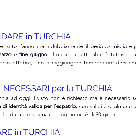
DARE in TURCHIA
ile tutto l'anno ma indubbiamente il
marzo 
e 
fine giugno
. Il mese di s
ettembre è tuttavia cal
i verso ottobre, fino a raggiungere temperature decisame
 
NECESSARI per la TURCHIA
chia 
ad oggi il visto non è richiesto ma 
è necessario 
a di identità valida per l'espatrio
,
 con validità di almeno 5
.
 La durata massima del soggiorno è di 90 giorni.
RE in TURCHIA