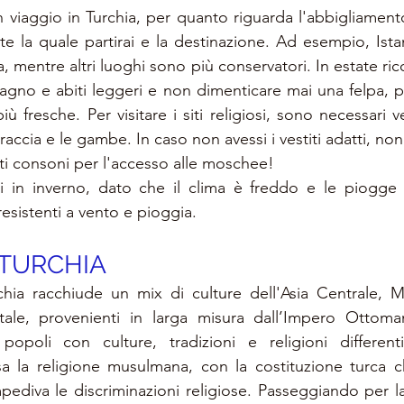
n
 viaggio in Turchia, p
er quanto riguarda l'abbigliament
te la quale partirai e la destinazione. Ad esempio, Istan
 mentre altri luoghi sono più conservatori.
 In
 estate ric
gno e abiti leggeri e non dimenticare mai una felpa, po
ù fresche. Per visitare i siti religiosi, sono necessari ve
ccia e le gambe. In caso non avessi i vestiti adatti, non
biti consoni per l'accesso alle moschee!
ai in inverno, dato che il clima è freddo e le piogge 
resistenti a vento e pioggia. 
 TURCHIA
rchia racchiude un mix di culture dell'Asia Centrale, 
ale, provenienti in larga misura dall’Impero Ottoma
popoli con culture, tradizioni e religioni differenti
a la 
religione musulmana
, con la costituzione turca c
pediva le discriminazioni religiose. Passeggiando per la 