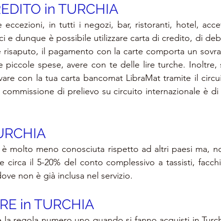
EDITO in TURCHIA
e eccezioni, in tutti i negozi, bar, ristoranti, hotel, acce
 e dunque è possibile utilizzare carta di credito, di de
 risaputo, il pagamento con la carte comporta un sovra
e piccole spese, avere con te delle lire turche. Inoltre,
vare con la tua carta bancomat LibraMat tramite il circu
commissione di prelievo su circuito internazionale è di c
URCHIA
a è molto meno conosciuta rispetto ad altri paesi ma, no
 circa il 5-20% del conto complessivo a tassisti, facchi
dove non è già inclusa nel servizio.
E in TURCHIA
 la regola numero uno quando si fanno acquisti in Turchi