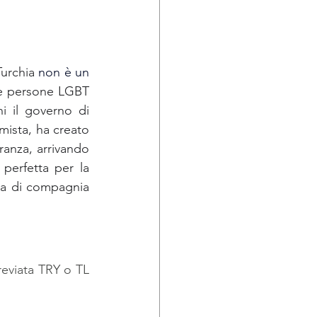
Turchia 
non è un 
le persone LGBT 
i il governo di 
ista, ha creato 
anza, arrivando 
perfetta per la 
ca di compagnia 
Negli uffici di cambio viene spesso abbreviata TRY o TL 