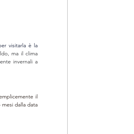
 periodo migliore per visitarla è la 
do, ma il clima 
nte invernali a 
semplicemente
il 
 mesi dalla data 