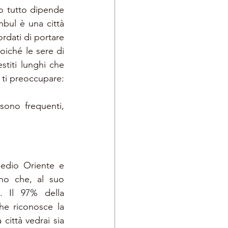
o tutto dipende 
bul è una città 
ordati di portare 
iché le sere di 
stiti lunghi che 
 ti preoccupare: 
sono frequenti, 
Medio Oriente e 
no che, al suo 
.
 Il
 97% della 
he riconosce la 
città vedrai sia 