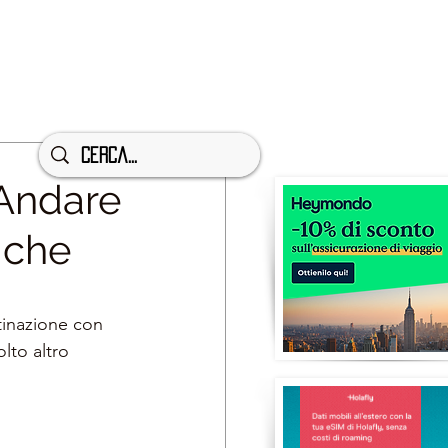
 Andare
iche
tinazione con 
lto altro