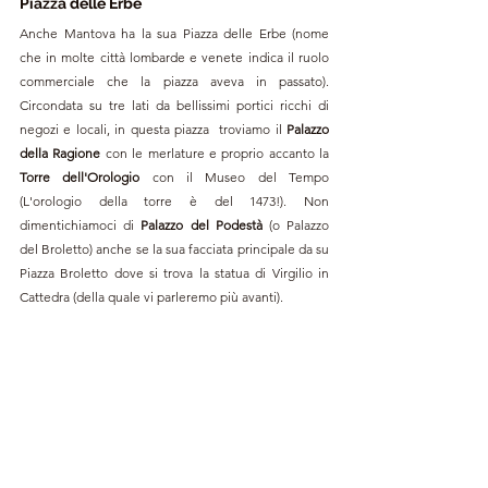
Piazza delle Erbe
Anche Mantova ha la sua Piazza delle Erbe (nome 
che in molte città lombarde e venete indica il ruolo 
commerciale che la piazza aveva in passato). 
Circondata su tre lati da bellissimi portici ricchi di 
negozi e locali, in questa piazza  troviamo il 
Palazzo 
della Ragione 
con le merlature e proprio accanto la
Torre dell'Orologio
 con il Museo del Tempo 
(L'orologio della torre è del 1473!). Non 
dimentichiamoci di 
Palazzo del Podestà 
(o Palazzo 
del Broletto) anche se la sua facciata principale da su 
Piazza Broletto dove si trova la statua di Virgilio in 
Cattedra (della quale vi parleremo più avanti).