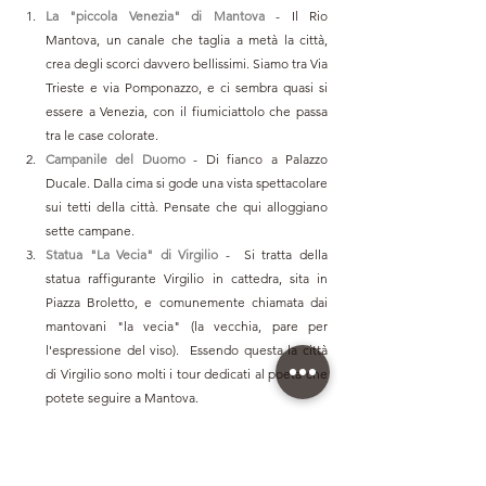
La "piccola Venezia" di Mantova
 - Il Rio 
Mantova, un canale che taglia a metà la città, 
crea degli scorci davvero bellissimi. Siamo tra Via 
Trieste e via Pomponazzo, e ci sembra quasi si 
essere a Venezia, con il fiumiciattolo che passa 
tra le case colorate. 
Campanile del Duomo
- 
Di fianco a Palazzo 
Ducale. 
Dalla cima si gode una vista spettacolare 
sui tetti della città. Pensate che qui alloggiano 
sette campane.
Statua "La Vecia" di Virgilio
-  Si tratta della 
statua raffigurante Virgilio in cattedra, sita in 
Piazza Broletto, e comunemente chiamata dai 
mantovani "la vecia" (la vecchia, pare per 
l'espressione del viso).  Essendo questa la città 
di Virgilio sono molti i tour dedicati al poeta che 
potete seguire a Mantova.  
GAY FRIENDLY TOURS