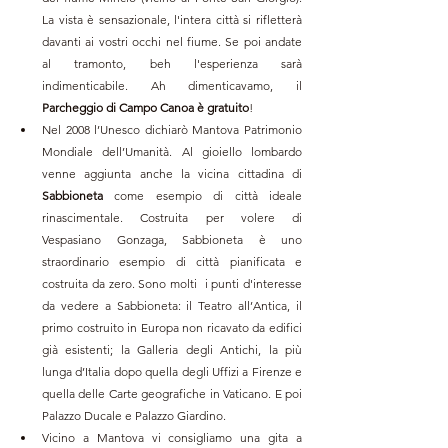
La vista è sensazionale, l'intera città si rifletterà 
davanti ai vostri occhi nel fiume. Se poi andate 
al tramonto, beh l'esperienza sarà 
indimenticabile. Ah dimenticavamo, il 
Parcheggio di Campo Canoa è gratuito
!
Nel 2008 l’Unesco dichiarò Mantova Patrimonio 
Mondiale dell’Umanità. Al gioiello lombardo 
venne aggiunta anche la vicina cittadina di 
Sabbioneta 
come esempio di città ideale 
rinascimentale. Costruita per volere di 
Vespasiano Gonzaga, Sabbioneta è uno 
straordinario esempio di città pianificata e 
costruita da zero. Sono molti  i punti d'interesse 
da vedere a Sabbioneta: il Teatro all’Antica, il 
primo costruito in Europa non ricavato da edifici 
già esistenti; la Galleria degli Antichi, la più 
lunga d’Italia dopo quella degli Uffizi a Firenze 
e 
quella delle Carte geografiche in Vaticano
. E poi 
Palazzo Ducale e Palazzo Giardino. 
Vicino a Mantova vi consigliamo una gita a 