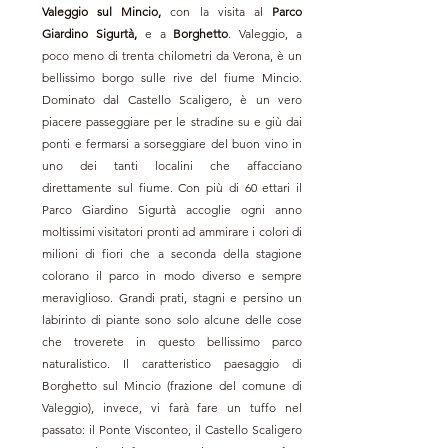
Valeggio sul Mincio, 
con la visita al 
Parco 
Giardino Sigurtà,
 e a 
Borghetto
. Valeggio, a 
poco meno di trenta chilometri da Verona, è un 
bellissimo borgo sulle rive del fiume Mincio. 
Dominato dal Castello Scaligero, è un vero 
piacere passeggiare per le stradine su e giù dai 
ponti e fermarsi a sorseggiare del buon vino in 
uno dei tanti localini che affacciano 
direttamente sul fiume. Con più di 60 ettari il 
Parco Giardino Sigurtà accoglie ogni anno 
moltissimi visitatori pronti ad ammirare i colori di 
milioni di fiori che a seconda della stagione 
colorano il parco in modo diverso e sempre 
meraviglioso. Grandi prati, stagni e persino un 
labirinto di piante sono solo alcune delle cose 
che troverete in questo bellissimo parco 
naturalistico. Il caratteristico paesaggio di 
Borghetto sul Mincio (frazione del comune di 
Valeggio), invece, vi farà fare un tuffo nel 
passato: il Ponte Visconteo, il Castello Scaligero 