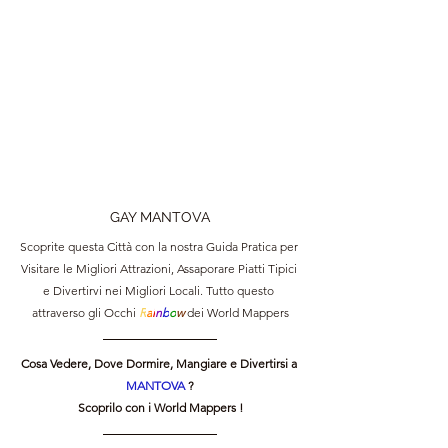
GAY MANTOVA
Scoprite questa Città con la nostra Guida Pratica per 
Visitare le Migliori Attrazioni, Assaporare Piatti Tipici 
e Divertirvi nei Migliori Locali. Tutto questo 
attraverso gli Occhi 
R
a
i
n
b
o
w 
dei World Mappers
Cosa Vedere, Dove Dormire, Mangiare e Divertirsi a 
MANTOVA 
?
Scoprilo con i World Mappers !