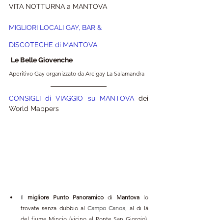
VITA NOTTURNA a MANTOVA
MIGLIORI LOCALI GAY, BAR & 
DISCOTECHE di MANTOVA
Le Belle Giovenche
Aperitivo Gay organizzato da 
Arcigay La Salamandra
CONSIGLI di VIAGGIO su MANTOVA
 dei 
World Mappers 
I
l 
migliore Punto Panoramico
 di 
Mantova 
lo 
trovate senza dubbio al 
Campo Canoa
, al di là 
del fiume Mincio (vicino al Ponte San Giorgio). 