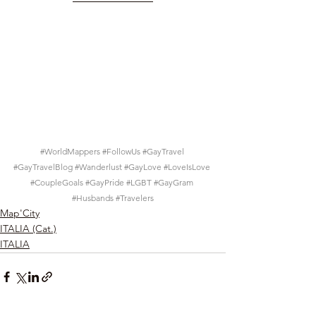
#WorldMappers
#FollowUs
#GayTravel
#GayTravelBlog
#Wanderlust
#GayLove
#LoveIsLove
#CoupleGoals
#GayPride
#LGBT
#GayGram
#Husbands
#Travelers
Map'City
ITALIA (Cat.)
ITALIA