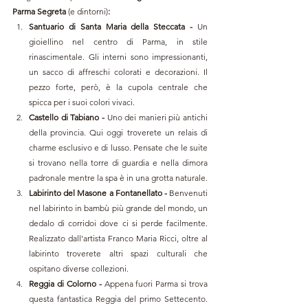
Parma 
Segreta
 (e dintorni)
:
Santuario di Santa Maria della Steccata
-
 Un 
gioiellino nel centro di Parma, in stile 
rinascimentale. Gli interni sono impressionanti, 
un sacco di affreschi colorati e decorazioni. Il 
pezzo forte, però, è la cupola centrale che 
spicca per i suoi colori vivaci.
Castello di Tabiano -
 Uno dei manieri più antichi 
della provincia. Qui oggi troverete un 
relais di 
charme
 esclusivo e di lusso. Pensate che le suite 
si trovano nella torre di guardia e nella dimora 
padronale mentre la spa è in una grotta naturale. 
Labirinto del Masone a Fontanellato
-
 Benvenuti 
nel labirinto in bambù più grande del mondo, un 
dedalo di corridoi dove ci si perde facilmente. 
Realizzato dall'artista Franco Maria Ricci, oltre al 
labirinto troverete altri spazi culturali che 
ospitano diverse collezioni. 
Reggia di Colorno - 
Appena fuori Parma si trova 
questa fantastica Reggia del primo Settecento. 