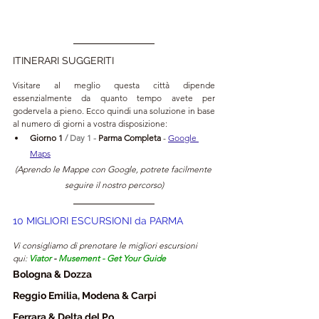
ITINERARI SUGGERITI
Visitare al meglio questa città dipende 
essenzialmente da quanto tempo avete per 
godervela a pieno. Ecco quindi una soluzione in base 
al numero di giorni a vostra disposizione:
Giorno 1 
/ Day 1 -
 Parma Completa 
- 
Google 
Maps
(Aprendo le Mappe con Google, potrete facilmente 
seguire il nostro percorso)
10 MIGLIORI ESCURSIONI da PARMA
Vi consigliamo di prenotare le migliori escursioni 
qui: 
Viator
 - 
Musement
 - 
Get Your Guide
Bologna & Dozza
Reggio Emilia, Modena & Carpi 
Ferrara & Delta del Po