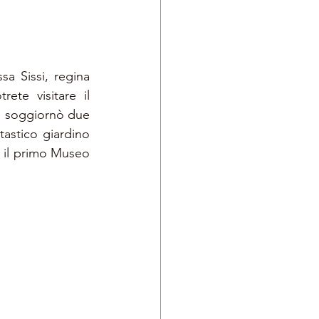
sa Sissi, regina 
te visitare il 
vi soggiornò due 
tastico giardino 
a il primo Museo 