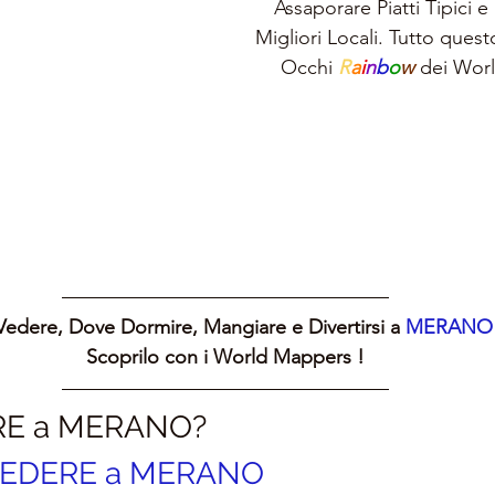
Assaporare Piatti Tipici e 
Migliori Locali. Tutto questo
Occhi 
R
a
i
n
b
o
w 
dei Wor
edere, Dove Dormire, Mangiare e Divertirsi a 
MERANO
Scoprilo con i World Mappers !
RE a MERANO?
VEDERE a MERANO