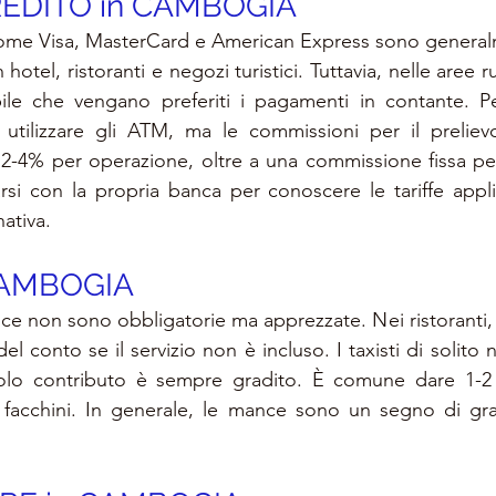
EDITO in 
CAMBOGIA
 come Visa, MasterCard e American Express sono general
 hotel, ristoranti e negozi turistici. Tuttavia, nelle aree ru
ile che vengano preferiti i pagamenti in contante. Per
 utilizzare gli ATM, ma le commissioni per il prelievo
ra 2-4% per operazione, oltre a una commissione fissa per
arsi con la propria banca per conoscere le tariffe applic
ativa.
AMBOGIA
e non sono obbligatorie ma apprezzate. Nei ristoranti,
del conto se il servizio non è incluso. I taxisti di solito 
lo contributo è sempre gradito. È comune dare 1-2 d
 e facchini. In generale, le mance sono un segno di gra