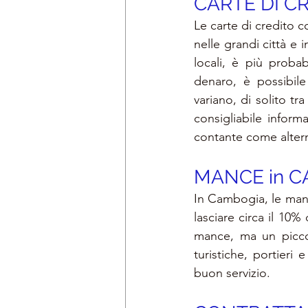
CARTE DI CR
Le carte di credito
nelle grandi città e in
locali, è più probab
denaro, è possibile
variano, di solito t
consigliabile inform
contante come altern
MANCE in 
C
In Cambogia, le manc
lasciare circa il 10% 
mance, ma un picco
turistiche, portieri
buon servizio.