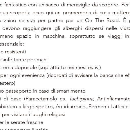
fantastico con un sacco di meraviglie da scoprire. Per v
a sua scoperta ecco qui un promemoria di cosa mettere in
 zaino se stai per partire per un On The Road. È pi
vono raggiungere gli alberghi dispersi nelle viuzze
eno spazio in macchina, soprattutto se viaggi in
essenziale:
 resistenti
isinfettante per mani
rema doposole (soprattutto nei mesi estivi)
per ogni evenienza (ricordati di avvisare la banca che effe
estero)
uo passaporto in caso di smarrimento
li di base (Paracetamolo es. 
Tachipirina
, Antinfiammator
ibiotico a largo spettro, Antidiarroico, Fermenti Lattici e
 per visitare i luoghi religiosi
er le serate fresche