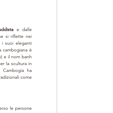
uddista
 e dalle 
si riflette nei 
i suoi eleganti 
na cambogiana è 
y) e il nom banh 
r la scultura in 
la Cambogia ha 
radizionali come 
erso le persone 