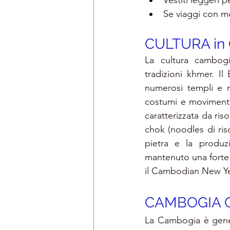
Vestiti leggeri p
Se viaggi con mo
CULTURA in 
La cultura cambogi
tradizioni khmer. Il
numerosi templi e ne
costumi e movimenti 
caratterizzata da ris
chok (noodles di riso
pietra e la produzi
mantenuto una forte i
il Cambodian New Ye
CAMBOGIA 
La Cambogia è genera