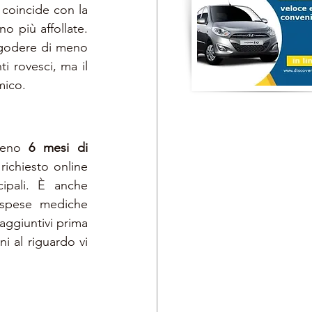
coincide con la 
o più affollate. 
 godere di meno 
 rovesci, ma il 
mico.
meno 
6 mesi di 
ichiesto online 
ipali. È anche 
spese mediche 
 aggiuntivi prima 
ni al riguardo vi 