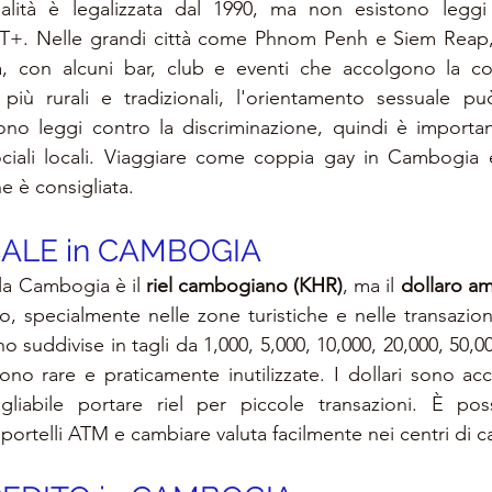
lità è legalizzata dal 1990, ma non esistono leggi 
LGBT+. Nelle grandi città come Phnom Penh e Siem Reap,
ta, con alcuni bar, club e eventi che accolgono la c
e più rurali e tradizionali, l'orientamento sessuale p
no leggi contro la discriminazione, quindi è important
ociali locali. Viaggiare come coppia gay in Cambogia 
e è consigliata.
LE in 
CAMBOGIA
lla Cambogia è il 
riel cambogiano (KHR)
, ma il 
dollaro am
o, specialmente nelle zone turistiche e nelle transazioni
o suddivise in tagli da 1,000, 5,000, 10,000, 20,000, 50,000
o rare e praticamente inutilizzate. I dollari sono accett
iabile portare riel per piccole transazioni. È possi
sportelli ATM e cambiare valuta facilmente nei centri di 