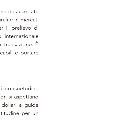
mente accettate 
rali e in mercati 
 il prelievo di 
 internazionale 
 transazione. È 
abili e portare 
 è consuetudine 
non si aspettano 
ollari a guide 
titudine per un 