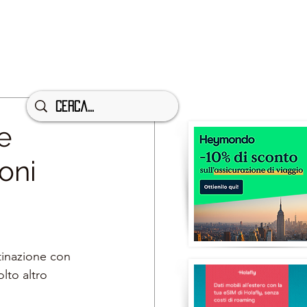
e
oni
tinazione con 
lto altro