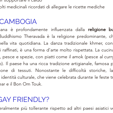
er sopportare il caldo
lti medicinali ricordati di allegare le ricette mediche
CAMBOGIA
ana è profondamente influenzata dalla 
religione b
 Buddhismo Theravada è la religione predominante, che 
lla vita quotidiana. La danza tradizionale khmer, con 
raffinati, è una forma d'arte molto rispettata. La cuci
o, pesce e spezie, con piatti come il amok (pesce al curr
). Il paese ha una ricca tradizione artigianale, famosa pe
one di tessuti. Nonostante le difficoltà storiche, 
dentità culturale, che viene celebrata durante le feste t
ar e il Bon Om Touk.
GAY FRIENDLY?
lmente più tollerante rispetto ad altri paesi asiatici v