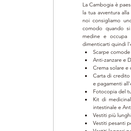
La Cambogia è paese 
la tua avventura all
noi consigliamo uno
comodo quando si de
medine e occupa m
dimenticarti quindi l'
Scarpe comode e
Anti-zanzare e D
Crema solare e c
Carta di credito 
e pagamenti all'
Fotocopia del t
Kit di medicina
intestinale e Ant
Vestiti più lunghi
Vestiti pesanti p