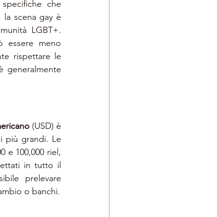
specifiche che 
 la scena gay è 
omunità LGBT+. 
uò essere meno 
e rispettare le 
è generalmente 
ericano 
(USD) è 
 più grandi. Le 
 e 100,000 riel, 
ati in tutto il 
bile prelevare 
cambio o banchi.