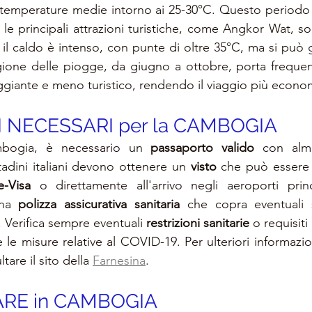
 temperature medie intorno ai 25-30°C. Questo periodo 
 le principali attrazioni turistiche, come Angkor Wat, son
il caldo è intenso, con punte di oltre 35°C, ma si può
gione delle piogge, da giugno a ottobre, porta frequenti
giante e meno turistico, rendendo il viaggio più econo
NECESSARI per la 
CAMBOGIA
mbogia, è necessario un 
passaporto valido
 con al
ttadini italiani devono ottenere un 
visto
 che può essere r
e-Visa
 o direttamente all'arrivo negli aeroporti princ
na 
polizza assicurativa sanitaria
 che copra eventuali 
 Verifica sempre eventuali 
restrizioni sanitarie
 o requisiti
 le misure relative al COVID-19. 
Per ulteriori informazio
are il sito della 
Farnesina
.
RE in 
CAMBOGIA