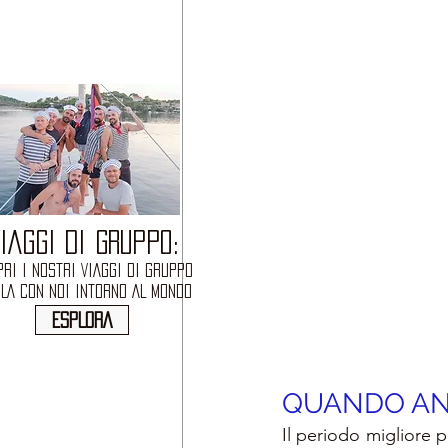
IAGGI DI GRUPPO:
RI I NOSTRI VIAGGI DI GRUPPO
OLA CON NOI INTORNO AL MONDO
ESPLORA
QUANDO AN
Il periodo migliore pe