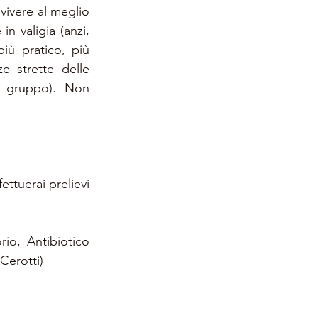
ivere al meglio 
 valigia (anzi, 
ù pratico, più 
 strette delle 
 gruppo). Non 
ttuerai prelievi 
io, Antibiotico 
 Cerotti)